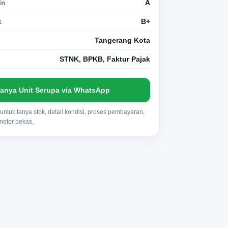
in
A
k
B+
Tangerang Kota
STNK, BPKB, Faktur Pajak
anya Unit Serupa via WhatsApp
ntuk tanya stok, detail kondisi, proses pembayaran,
 motor bekas.