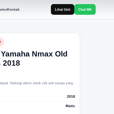
otor
Kontak
Lihat Unit
Chat WA
l
 Yamaha Nmax Old
 2018
 terjual. Hubungi admin untuk cek unit serupa yang
.
2018
Matic