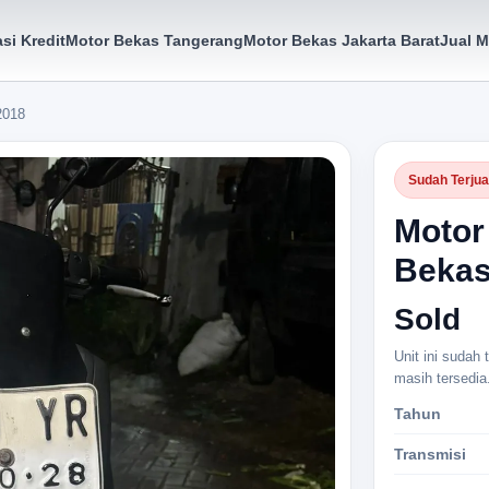
si Kredit
Motor Bekas Tangerang
Motor Bekas Jakarta Barat
Jual M
2018
Sudah Terjua
Motor
Bekas
Sold
Unit ini sudah
masih tersedia
Tahun
Transmisi