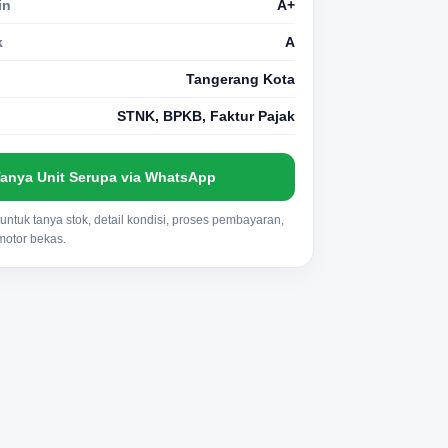
in
A+
k
A
Tangerang Kota
STNK, BPKB, Faktur Pajak
anya Unit Serupa via WhatsApp
ntuk tanya stok, detail kondisi, proses pembayaran,
 motor bekas.