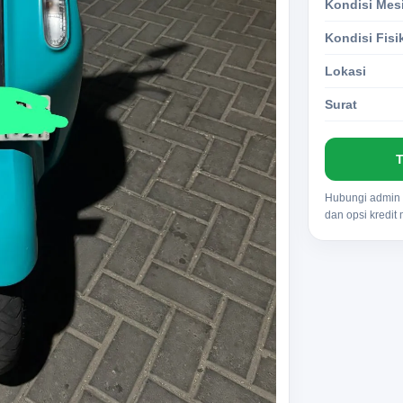
Kondisi Mes
Kondisi Fisi
Lokasi
Surat
T
Hubungi admin u
dan opsi kredit