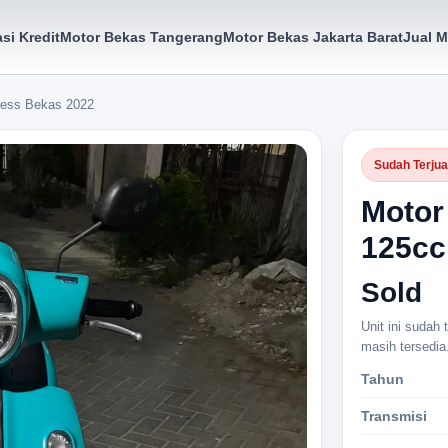
si Kredit
Motor Bekas Tangerang
Motor Bekas Jakarta Barat
Jual M
less Bekas 2022
Sudah Terjua
Motor
125cc
Sold
Unit ini sudah
masih tersedia
Tahun
Transmisi