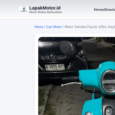
LapakMotor.id
Home
Simula
Motor Bekas Berkualitas
Home
/
Cari Motor
/
Motor Yamaha Fazzio 125cc Key