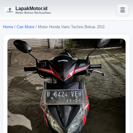
LapakMotor.id
☰
Motor Bekas Berkualitas
Home
/
Cari Motor
/
Motor Honda Vario Techno Bekas 2011