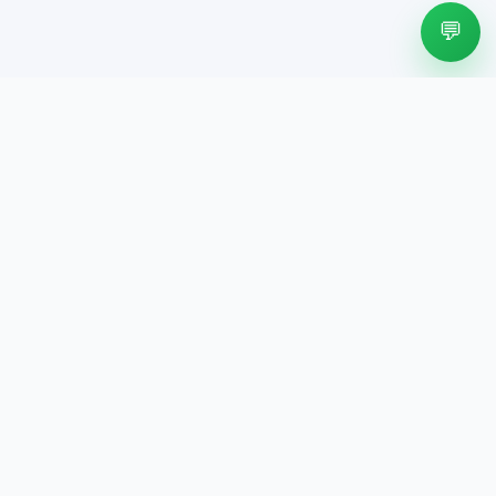
💬
LapakMotor.id
Motor Bekas Berkualitas
Tempat jual beli motor bekas dengan unit pilihan, harga jelas,
surat lengkap, dan proses yang mudah untuk kebutuhan harian
maupun kerja.
Navigasi
Home
Simulasi Kredit