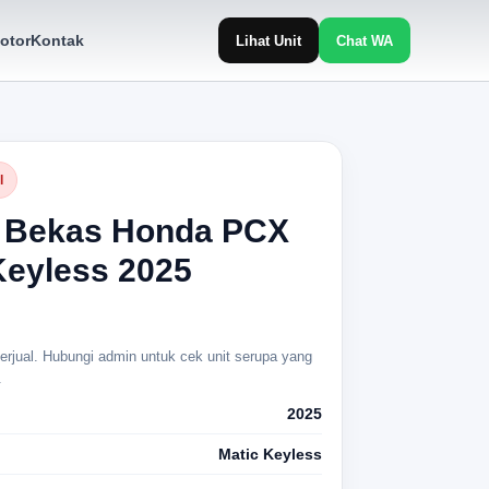
otor
Kontak
Lihat Unit
Chat WA
l
 Bekas Honda PCX
eyless 2025
 terjual. Hubungi admin untuk cek unit serupa yang
.
2025
Matic Keyless