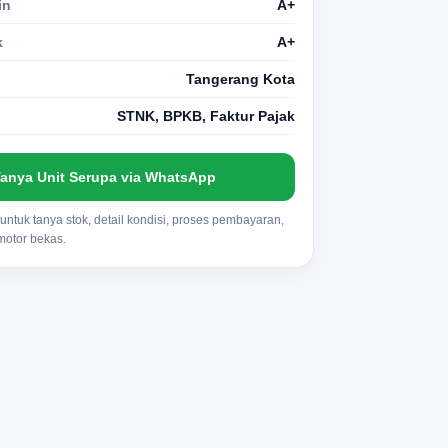
in
A+
k
A+
Tangerang Kota
STNK, BPKB, Faktur Pajak
anya Unit Serupa via WhatsApp
ntuk tanya stok, detail kondisi, proses pembayaran,
 motor bekas.