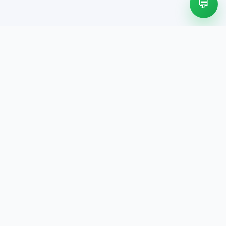
💬
Kenapa pilih kami?
Unit pilihan dan siap pakai
Surat motor lengkap
Bisa cek stok lewat WhatsApp
Butuh motor buat harian atau kerja?
Langsung chat kami untuk cek stok
dan harga terbaru.