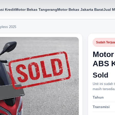
si Kredit
Motor Bekas Tangerang
Motor Bekas Jakarta Barat
Jual M
yless 2025
Sudah Terjua
Motor
ABS K
Sold
Unit ini sudah
masih tersedia
Tahun
Transmisi